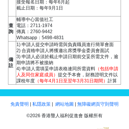
接受報名日期：每年6月起
截止日期：每年9月1日
輔導中心當值社工
查
電話：2711-1974
詢
傳真：2760-9442
Whatsapp：5498-4831
1) 申請人提交申請時需與負責職員進行簡單會面
2) 合資格申請人將獲邀出席獎學金委員會面試
3) 申請人必須於截止申請日期前交妥所需文件，逾
備
期申請將不被接納
註
4) 申請人需填妥申請表格連同所需資料
（包括申請
人及同住家庭成員）
提交予本會，財務證明文件以
課稅年度
（每年4月1日至翌年3月31日期間）
計算
免責聲明
|
私隱政策
|
網站地圖
|
無障礙網頁守則聲明
©2026 香港聾人福利促進會 版權所有