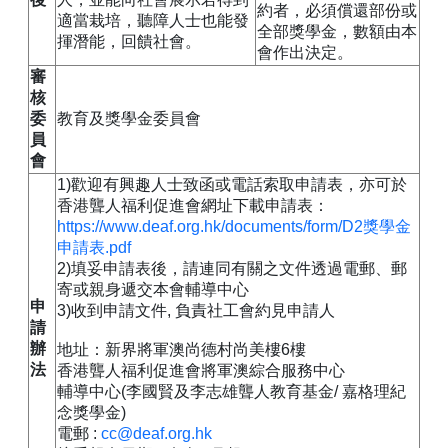
約者，必須償還部份或
適當栽培，聽障人士也能發
全部獎學金，數額由本
揮潛能，回饋社會。
會作出決定。
審
核
委
教育及獎學金委員會
員
會
1)歡迎有興趣人士致函或電話索取申請表，亦可於
香港聾人福利促進會網址下載申請表：
https://www.deaf.org.hk/documents/form/D2獎學金
申請表.pdf
2)填妥申請表後，請連同有關之文件透過電郵、郵
寄或親身遞交本會輔導中心
申
3)收到申請文件, 負責社工會約見申請人
請
辦
地址：新界將軍澳尚德村尚美樓6樓
法
香港聾人福利促進會將軍澳綜合服務中心
輔導中心(李國賢及李志雄聾人教育基金/ 嘉格理紀
念獎學金)
電郵 :
cc@deaf.org.hk