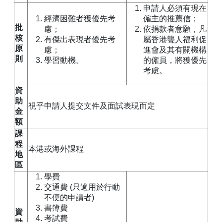
申請人必須有現在
經濟困難者獲優先考
僱主的推薦信；
批
慮；
依捐款者意願，凡
核
有傑出表現者優先考
屬香港聾人福利促
原
慮；
進會及其有關機構
則
學習動機。
的僱員，將獲優先
考慮。
資
助
視乎申請人提交文件及面試表現而定
金
額
課
程
本港或海外課程
地
區
學費
交通費 (只適用於行動
不便的申請者)
書簿費
資
考試費