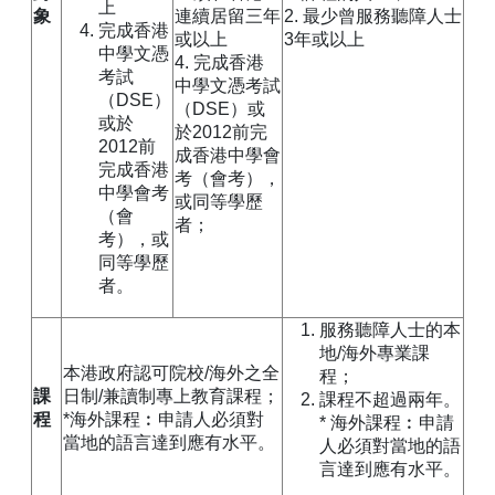
上
象
連續居留三年
2. 最少曾服務聽障人士
完成香港
或以上
3年或以上
中學文憑
4. 完成香港
考試
中學文憑考試
（DSE）
（DSE）或
或於
於2012前完
2012前
成香港中學會
完成香港
考（會考），
中學會考
或同等學歷
（會
者；
考），或
同等學歷
者。
服務聽障人士的本
地/海外專業課
本港政府認可院校/海外之全
程；
課
日制/兼讀制專上教育課程；
課程不超過兩年。
程
*海外課程︰申請人必須對
* 海外課程︰申請
當地的語言達到應有水平。
人必須對當地的語
言達到應有水平。