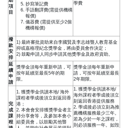
助
學費
抄寫筆記費
項
手語翻譯費(需提供機構
目
報價)
儀器費 (需提供至少2個
機構報價)
撥
1) 最終審批資助來自李國賢及李志雄聾人教育基金
款
抑或嘉格理紀念獎學金，將由委員會作決定；
安
2) 鼓勵申請人同步申請其他獎學金及政府資助。
排
延
獎學金須每年重新申請，可
獎學金須每年重新申
續
按年延續至最長5年的期
請，可按年延續至最長
申
限。
2年期限。
請
1. 獲獎學金供讀本地/
1. 獲獎學金供讀本地/ 海外
海外課程者學成後須立
課程者學成後須立刻返回香
刻返回香港提供服務
完
港；
2. 學成後必須立刻為推
成
2. 本會會安排獲獎學金者主
薦機構服務最少三年。
課
持分享會等，及參加本會小
若為少於一年之課程，
程
組委員會，以鼓勵其他聾
則必須服務一年。如毁
後
人，並能向社會展示若得到