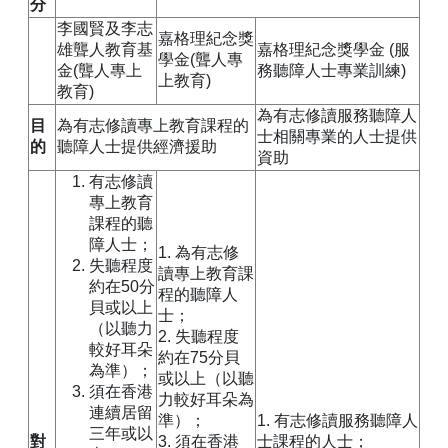
分
李國賢及李志
嘉格理紀念獎
雄聾人教育基
嘉格理紀念獎學金 (服
學金(聾人專
金(聾人專上
務聽障人士專業訓練)
上教育)
教育)
為有志修讀服務聽障人
目
為有志修讀專上教育課程的
士相關專業的人士提供
的
聽障人士提供經濟援助
資助
有志修讀
專上教育
課程的聽
障人士；
1. 為有志修
失聽程度
讀專上教育課
約在50分
程的聽障人
貝或以上
士；
（以聽力
2. 失聽程度
較好耳朵
約在75分貝
為準）；
或以上（以聽
須在香港
力較好耳朵為
連續居留
準）；
1. 有志修讀服務聽障人
三年或以
對
3. 須在香港
士課程的人士；