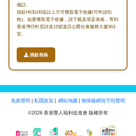
備註:
捐款HK$100或以上方可獲取電子收據(可申請扣
稅)。如要獲取電子收據，請下載及填妥表格，寄到
香港灣仔軒尼詩道15號溫莎公爵社會服務大廈903
室。
捐款表格
免責聲明
|
私隱政策
|
網站地圖
|
無障礙網頁守則聲明
©2026 香港聾人福利促進會 版權所有