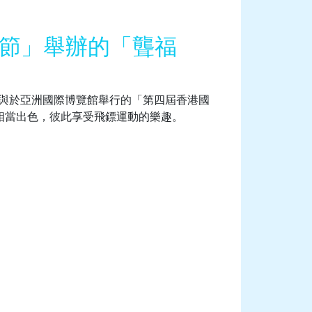
鏢節」舉辦的「聾福
）參與於亞洲國際博覽館舉行的「第四屆香港國
現相當出色，彼此享受飛鏢運動的樂趣。