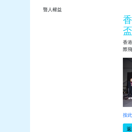
聾人權益
香
香港
際飛
按
返