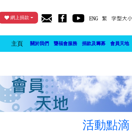
網上捐款
主頁
關於我們
聾福會服務
捐款及籌募
會員天地
活動點滴