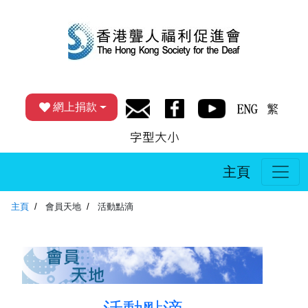
網上捐款
主頁
主頁
會員天地
活動點滴