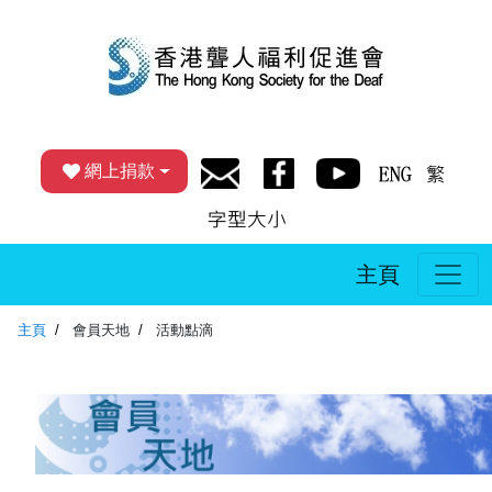
網上捐款
主頁
主頁
會員天地
活動點滴