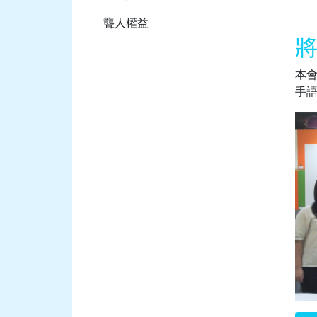
聾人權益
將
本會
手