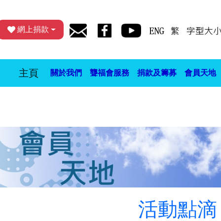
網上捐款
主頁
關於我們
聾福會服務
捐款及籌募
會員天地
活動點滴