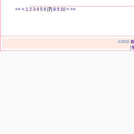
<<
<
1
2
3
4
5
6
[
7
]
8
9
10
>
>>
©2015
[