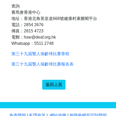
查詢
賽馬會香港中心
地址：香港北角英皇道668號健康村康勝閣平台
電話：2854 2676
傳真：2815 4723
電郵：hsw@deaf.org.hk
Whatsapp：5511 2748
第三十九屆聾人保齡球比賽章程
第三十九屆聾人保齡球比賽報名表
返回上頁
免責聲明
|
私隱政策
|
網站地圖
|
無障礙網頁守則聲明