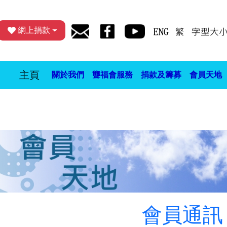
網上捐款
主頁
關於我們
聾福會服務
捐款及籌募
會員天地
會員通訊