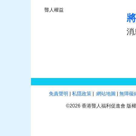
聾人權益
將
消
免責聲明
|
私隱政策
|
網站地圖
|
無障礙
©2026 香港聾人福利促進會 版