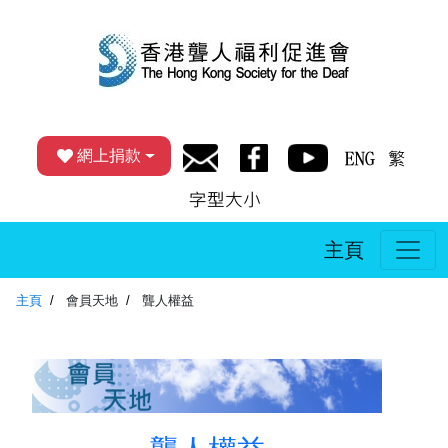
網上捐款
主頁
主頁
會員天地
聾人權益