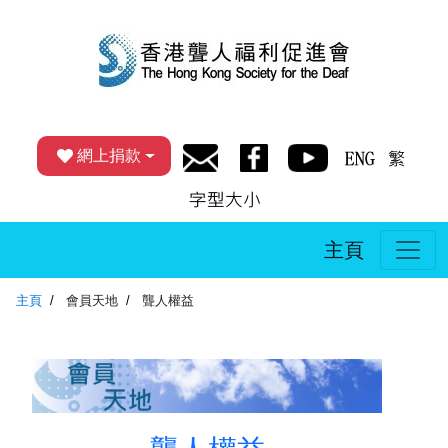
網上捐款
主頁
主頁
會員天地
聾人權益