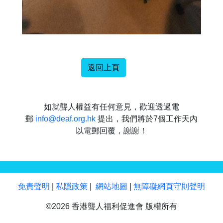
返回上頁
如就聾人權益有任何意見，歡迎透過電
郵
info@deaf.org.hk
提出，我們將於7個工作天內
以電郵回覆，謝謝！
免責聲明
|
私隱政策
|
網站地圖
|
無障礙網頁守則聲明
©2026 香港聾人福利促進會 版權所有