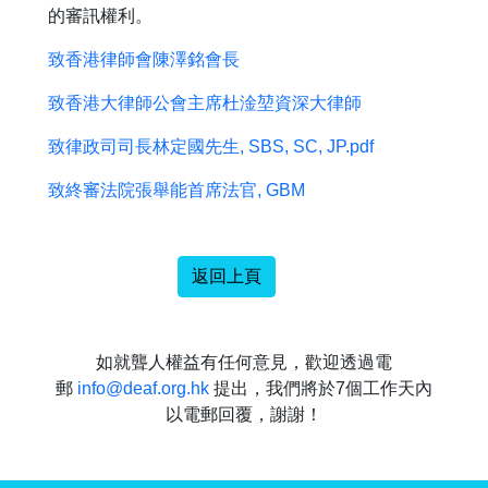
的審訊權利。
致香港律師會陳澤銘會長
致香港大律師公會主席杜淦堃資深大律師
致律政司司長林定國先生, SBS, SC, JP.pdf
致終審法院張舉能首席法官, GBM
返回上頁
如就聾人權益有任何意見，歡迎透過電
郵
info@deaf.org.hk
提出，我們將於7個工作天內
以電郵回覆，謝謝！