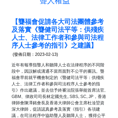
聾人權益
【聾福會促請各大司法團體參考
及落實《聾健司法平等：供殘疾
人士、法律工作者和參與司法程
序人士參考的指引》之建議】
(發佈日期：2023-02-13)
近年有報導指聾人和聽障人士在法律程序的不同階
段中，因誤解或溝通不當而面對不公平的審訊。聾
福會早前就平機會制定的《聾健司法平等：供殘疾
人士、法律工作者和參與司法程序人士參考的指
引》作出建議，並去信予終審法院張舉能首席法官,
GBM、律政司司長林定國先生, SBS, SC, JP，香港
律師會陳澤銘會長及香港大律師公會主席杜淦堃資
深大律師，促請認真參考及落實《指引》各項建
議，在司法程序中協助聾人及聽障人士， 獲得公平