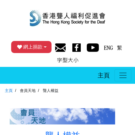
網上捐款
主頁
主頁
會員天地
聾人權益